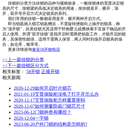
挂锁的分类方法挂锁的品种与规格较多，一般按锁体的宽度决定锁
具的尺寸，按锁梁的高低决定锁具的用途，按挂锁直开，横开，顶
开，双开等开启方式决定锁具的系列。
我们常用的挂锁一般都采用直开，横开两种开启方式。
即当钥匙插入锁芯钥匙槽后，不需旋转便能向上抽开的锁具，称
为"顶开锁"，此类挂锁尤其适用于怀抱婴儿或携挟着不宜放下物品的开
启人使用。所谓"双开挂锁"是指开启时需两把钥匙工作，才能开启的锁
具，其保密性能强，适用于需两人保管，两人同时到场开启锁具的场
合，如仓库，银库等。
更多详情咨询
泰安58开锁电话
<<上一篇
挂锁的分类
<<下一篇
挂锁区分方式
相关标签：
58开锁
正规开锁
相关新闻
2020-12-29
如何开启叶片锁芯
2021-01-19
艾普保险柜没电了打不开怎么办
2020-12-17
艾普保险柜怎样重置密码
2020-12-07
如何测量防盗门锁芯尺寸
2023-06-12
门锁种类有哪些？
2020-12-04
一字锁
2023-06-20
户外门锁的结构是怎样的?