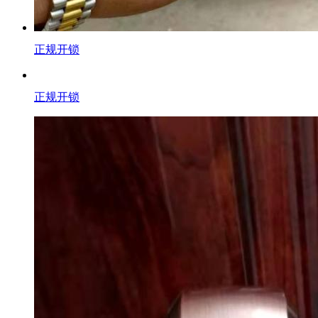
正规开锁
正规开锁