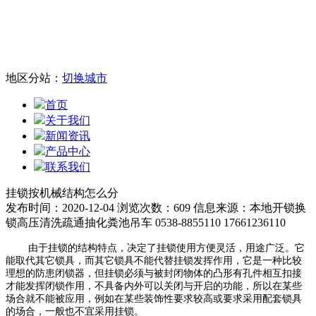
地区分站：
切换城市
首页
关于我们
新闻资讯
产品中心
联系我们
挂锁按机械结构怎么分
发布时间：2020-12-04
浏览次数：609
信息来源：本地开锁换
锁高压清洗疏通抽化粪池吊车 0538-8855110 17661236110
由于挂锁的结构特点，决定了挂锁使用方便灵活，用途广泛。它
能取代其它锁具，而其它锁具不能代替挂锁发挥作用，它是一种比较
理想的防患闭锁器，但挂锁必须与被封闭物体的凸形有孔件相互扣接
才能发挥闭锁作用，不具备内外可以关闭与开启的功能，所以在某些
场合就不能被应用，例如在某些装饰性要求较高或要求采用配套锁具
的场合，一般也不宜采用挂锁。