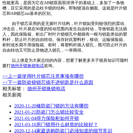
性能更高，是因为它在AB锁双面双排弹子的基础上，多加了一条铣
槽，且它采用的是边柱卡锁的结构，即制锁顶在侧面。这就是叶片锁
芯和AB锁芯zui基本的区别。
由于锁芯采用的是无簧叶片结构，叶片锁如受到较强烈的震动、
冲击后，叶片易在90度的转动范围内发生自由转动，导致钥匙无法插
入，因此保险箱、柜出厂时叶片锁锁孔中都插有一根与钥匙类似的塑
料杆，防止叶片的自由转动。保存好此塑料杆，移动、运输保险箱、
柜时或长期不用保险箱、柜时，将塑料杆插入锁孔，既可防止叶片的
自由转动又可防止异物进入锁孔，一举两得。
以上便是为大家总结的内容，想要了解更多关于锁具知识可随时
拨打
德州开锁换锁电话
咨询。
<<上一篇
使用叶片锁芯注意事项有哪些
<<下一篇
防盗锁锁芯插不进钥匙是什么原因
相关标签：
德州开锁换锁电话
相关新闻
2020-11-20
修防盗门锁的方法有哪些
2021-01-21
防盗门怎么锁比较安全
2021-01-04
得力保险柜如何开锁
2021-03-10
房门锁用什么材质的比较好？
2020-12-14
家庭选购防盗门必须知道的细节常识